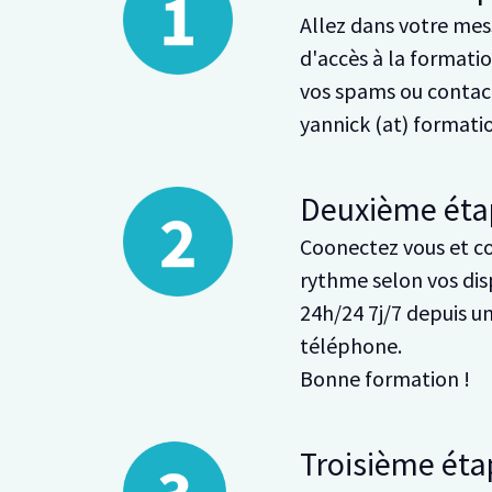
Allez dans votre mess
d'accès à la formation
vos spams ou contact
yannick (at) format
Deuxième éta
Coonectez vous et c
rythme selon vos dis
24h/24 7j/7 depuis u
téléphone.
Bonne formation !
Troisième éta