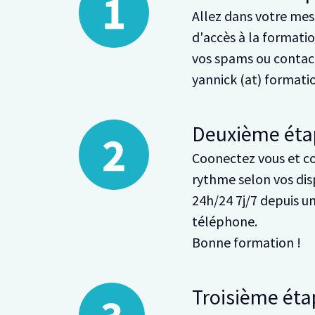
Allez dans votre mess
d'accès à la formation
vos spams ou contact
yannick (at) format
Deuxième éta
Coonectez vous et c
rythme selon vos dis
24h/24 7j/7 depuis u
téléphone.
Bonne formation !
Troisième éta