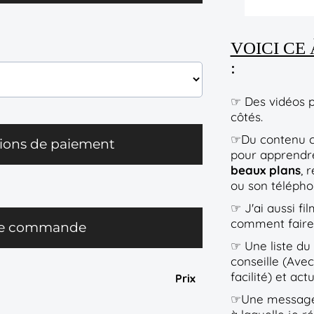
VOICI CE
:
☞ Des vidéos p
côtés.
☞Du contenu co
ions de paiement
pour apprendr
beaux plans
, 
ou son téléph
☞ J'ai aussi f
comment fair
re commande
☞ Une liste du
conseille (Avec
facilité) et ac
Prix
☞Une messageri