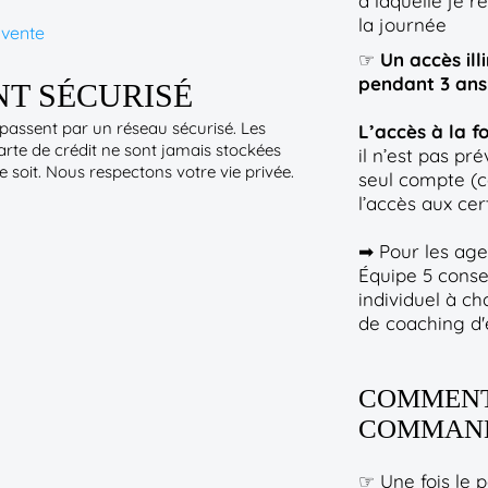
à laquelle je 
la journée
 vente
☞
Un accès ill
pendant 3 ans 
T SÉCURISÉ
assent par un réseau sécurisé. Les
L’accès à la f
arte de crédit ne sont jamais stockées
il n’est pas pr
 soit. Nous respectons votre vie privée.
seul compte (ce
l’accès aux cert
➡ Pour les agen
Équipe 5 consei
individuel à c
de coaching d'
COMMENT 
COMMAND
☞ Une fois le p