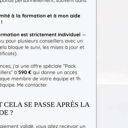
réponds personnellement, souvent dans
imité à la formation et à mon aide
!
ormation est strictement individuel
—
évu pour plusieurs conseillers avec un
la bloque le suivi, les mises à jour et
ificats).
ces, j’ai une offre spéciale “Pack
llers” à
590 €
qui donne un accès
haque membre de votre équipe et 1h
équipe. Me contacter
CELA SE PASSE APRÈS LA
E ?
aiement validé, vous allez recevoir un