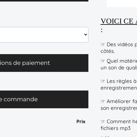
VOICI CE
:
☞ Des vidéos p
côtés.
☞ Quel matérie
ions de paiement
un son de qual
☞ Les règles à
enregistrement
re commande
☞ Améliorer fa
son enregistr
☞ Comment héb
Prix
fichiers mp3