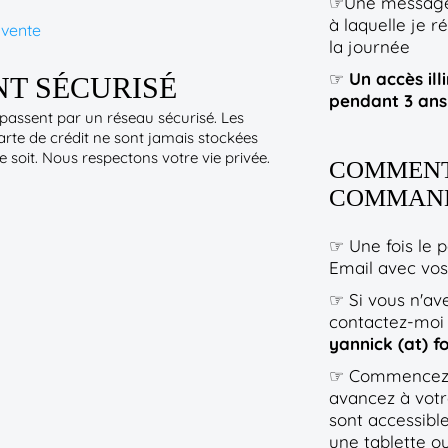
☞Une messageri
à laquelle je 
 vente
la journée
☞
Un accès ill
T SÉCURISÉ
pendant 3 ans 
assent par un réseau sécurisé. Les
arte de crédit ne sont jamais stockées
 soit. Nous respectons votre vie privée.
COMMENT 
COMMAND
☞ Une fois le p
Email avec vos
☞ Si vous n'ave
contactez-moi 
yannick (at) 
☞ Commencez l
avancez à votr
sont accessibl
une tablette o