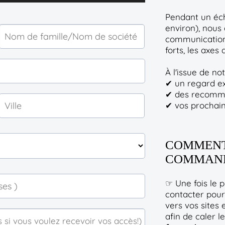
Pendant un éch
environ), nous
communication a
forts, les axes 
À l'issue de no
✔ un regard ex
✔ des recomma
✔ vos prochain
COMMENT 
COMMAND
☞ Une fois le 
contacter pour
vers vos sites 
afin de caler 