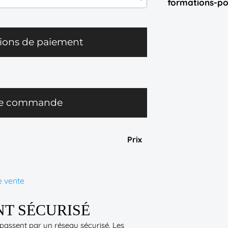
formations-po
ions de paiement
re commande
Prix
e vente
T SÉCURISÉ
assent par un réseau sécurisé. Les