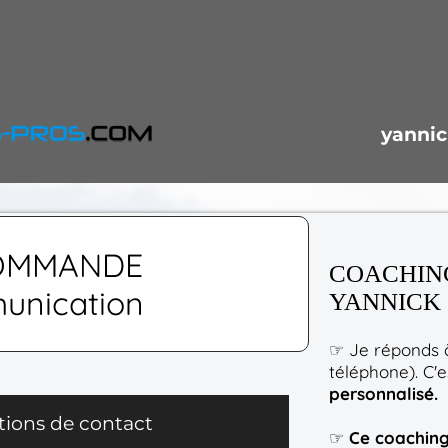
yannic
OMMANDE
COACHING
unication
YANNICK 
☞ Je réponds à
téléphone). C'e
personnalisé.
tions de contact
☞
Ce coachin